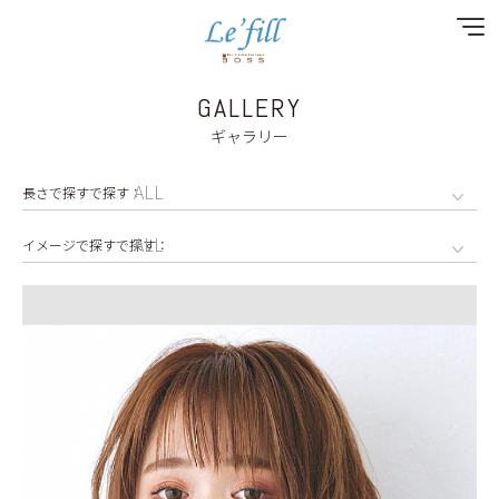
GALLERY
ギャラリー
NEWS
SPECIAL MENU
MENU
SHOP&STAFF
COUPON
GALLERY
RECRUIT